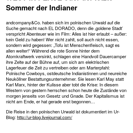
Sommer der Indianer
andcompany&Co. haben sich im polnischen Urwald auf die
Suche gemacht nach EL DORADO, denn die ‚goldene Stadt’
verspricht Abenteuer wie im Film: Alles ist hier erlaubt – außer:
kein Geld zu haben! Wer nicht zahlt, soll auch nicht essen,
sondern wird gegessen: „Tofu ist Menschenfleisch, sagt es
allen weiter!“ Während die rote Sonne hinter dem
Atomkraftwerk versinkt, schlagen eine Handvoll Dauercamper
ihre Zelte auf der Bühne auf, um sich am elektrischen
Lagerfeuer die Zeit zu vertreiben oder am Marterpfahl:
Polnische Cowboys, ostdeutsche Indianistinnen und neureiche
Neuköllner Bestattungsunternehmer. Sie lesen Karl May statt
Karl Marx, hinter der Kulisse aber tobt die Krise: In diesem
Western von gestern herrschen schon heute die Zustände von
morgen jenseits von Gesetz und Gnade. Der Kapitalismus ist
nicht am Ende, er hat gerade erst begonnen…
Die Reise in den polnischen Urwald ist dokumentiert im Ur-
Blog:
http://ur-blog.livejournal.com/