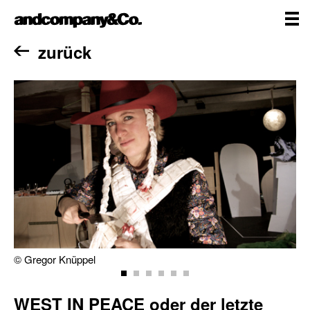
Zum
andcompany&Co
Inhalt
springen
me
Home
zurück
© Gregor Knüppel
WEST IN PEACE oder der letzte