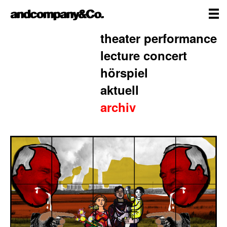
Zum
andcompany&Co
Inhalt
springen
me
Home
theater performance
lecture concert
hörspiel
aktuell
archiv