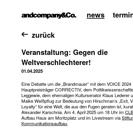
news
termi
home
zurück
Veranstaltung: Gegen die
Weltverschlechterer!
01.04.2025
Eine Debatte um die „Brandmauer“ mit dem VOICE 2024
Hauptpreisträger CORRECTIV, dem Politikwissenschaftle
Leggewie, dem ehemaligen Kultursenator Klaus Lederer u
Maike Weißpflug zur Bedeutung von Hirschman’s „Exit, V
Loyalty“ für eine Welt, die aus den Fugen geraten ist, kurat
Alexander Karschnia. Am 4. April 2025 um 18 Uhr im
CLB
Aufbau Haus am Moritzplatz und im Livestream via
Stiftu
Kommunikationsaufbau
.