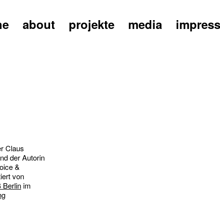
ne
about
projekte
media
impres
r Claus
nd der Autorin
oice &
iert von
 Berlin
im
ng