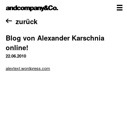
Zum
andcompany&Co
Inhalt
springen
me
Home
zurück
Blog von Alexander Karschnia
online!
22.06.2010
alextext.wordpress.com