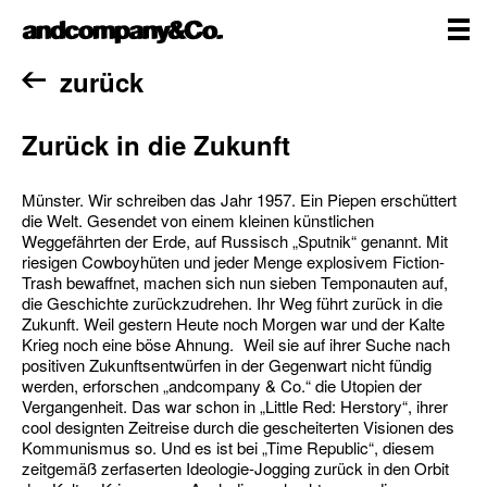
Zum
andcompany&Co
Inhalt
springen
me
Home
zurück
Zurück in die Zukunft
Münster. Wir schreiben das Jahr 1957. Ein Piepen erschüttert
die Welt. Gesendet von einem kleinen künstlichen
Weggefährten der Erde, auf Russisch „Sputnik“ genannt. Mit
riesigen Cowboyhüten und jeder Menge explosivem Fiction-
Trash bewaffnet, machen sich nun sieben Temponauten auf,
die Geschichte zurückzudrehen. Ihr Weg führt zurück in die
Zukunft. Weil gestern Heute noch Morgen war und der Kalte
Krieg noch eine böse Ahnung. Weil sie auf ihrer Suche nach
positiven Zukunftsentwürfen in der Gegenwart nicht fündig
werden, erforschen „andcompany & Co.“ die Utopien der
Vergangenheit. Das war schon in „Little Red: Herstory“, ihrer
cool designten Zeitreise durch die gescheiterten Visionen des
Kommunismus so. Und es ist bei „Time Republic“, diesem
zeitgemäß zerfaserten Ideologie-Jogging zurück in den Orbit