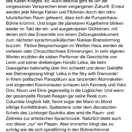
des Kalten Krieges, so. Auch diesmal geht es um die
vergessenen Versprechen einer vergangenen Zukunft. Erneut
werden jede Menge Fakten und Fiktionen durch den retro-
futuristischen Raum gebeamt, dass sich die Pumpenhaus-
Bühne krümmt. Und sogar die planetaren Kugelhelme blinken
wieder im Takt der ein- und ausgeknipsten Glühbirnen, mit
denen sich das Ensemble von einem Zeitzeugendokument
zum nächsten sprachmusikalischen Nuklear-Brainstorming
buzzert. Fiktive Besprechungen im Weißen Haus werden da
verlesen oder Chruschtschows Erinnerungen. In sehr eigenen
Worten erzählen die sieben Performer die Geschichte von
Lenin und seiner dreibeinigen Hündin Leika, die beim
Gassigehen ballonartig über ihm schwebt und deren Gekläffe
wie Sternengesang klingt: Leika in the Sky with Diamonds!
In ihrem politischen Panoptikum aus tanzenden Atomraketen
und singenden Kosmonauten schauen sich Kennedy und Yoko
Ono, Nixon und Elvis gegenseitig in die Logbücher. Und wenn
der gesampelte Ronald Reagan gar seine Rede zum
Columbia-Unglück hält, flennt sogar der Mann im Mond
silbrige Konfettitränen. Spätestens unter dem discobunten
Schein des Lichtorgel-Sputniks aber wird die Raum- und
Zeitreise zur artistischen Sprachmusik. Natürlich bleibt auch
von dieser „nur“ ein Piepen. Aber immerhin klingt das so
schräg wie die sich spiralförmig in den Bühnenhimmel