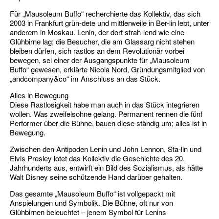
Für „Mausoleum Buffo“ recherchierte das Kollektiv, das sich
2003 in Frankfurt grün-dete und mittlerweile in Ber-lin lebt, unter
anderem in Moskau. Lenin, der dort strah-lend wie eine
Glühbirne lag; die Besucher, die am Glassarg nicht stehen
bleiben dürfen, sich rastlos an dem Revolutionär vorbei
bewegen, sei einer der Ausgangspunkte für „Mausoleum
Buffo“ gewesen, erklärte Nicola Nord, Gründungsmitglied von
„andcompany&co“ im Anschluss an das Stück.
Alles in Bewegung
Diese Rastlosigkeit habe man auch in das Stück inte­grieren
wollen. Was zweifelsohne gelang. Permanent rennen die fünf
Performer über die Bühne, bauen diese ständig um; alles ist in
Bewegung.
Zwischen den Antipoden Lenin und John Lennon, Sta-lin und
Elvis Presley lotet das Kollektiv die Geschichte des 20.
Jahrhunderts aus, entwirft ein Bild des Sozialismus, als hätte
Walt Disney seine schützende Hand darüber gehalten.
Das gesamte „Mausoleum Buffo“ ist vollgepackt mit
Anspielungen und Symbolik. Die Bühne, oft nur von
Glühbirnen beleuchtet – jenem Symbol für Lenins