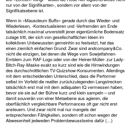
nur von der Signifikanten-, sondern vor allem von der
Signifikatsebene ist.
Wenn in «Mausoleum Buffo» gerade durch das Wieder- und
Wiederlesen, -Kontextualisieren und -Verfremden am Ende
tatsächlich maximal unverstellt jener eigentümliche Bodensatz
zutage tritt, der sich von gesellschaftlichen Ideen im
kollektiven Unbewussten gemeinhin so festsetzt, hat das
einen ziemlich einfachen Grund: Zwar sind andcompany&Co.
nicht die einzigen, bei denen die Wege vom Sowjetfahnen-
Emblem zum RAF-Logo oder von der Heiner-Müller- zur Lady-
Bitch-Ray-Maske exakt so kurz sind wie die Hirnwindungen
des durchschnittlichen TV-Quizshow-Konsumenten. Allerdings
mit dem entscheidenden Unterschied, dass die Performer
selbst im Vorfeld die realiter zurückzulegenden Langstrecken
tatsächlich erst mal mit dem adäquaten IQ vermessen haben,
bevor sie sie auf der Bühne kurz und klein sampeln – und
damit souverän von einer Metaebene aus agieren, die
oberflächlich vergleichbare Performances oft gar nicht erst
ansteuern. Und zwar nicht mal nur mangels der
entsprechenden Fähigkeiten, sondern oft schon wegen der
Abwesenheit jedweden Problembewusstseins dafür (…)