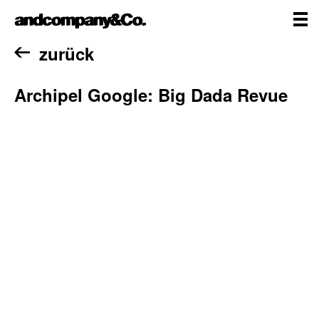
Zum
andcompany&Co
Inhalt
springen
me
Home
zurück
Archipel Google: Big Dada Revue