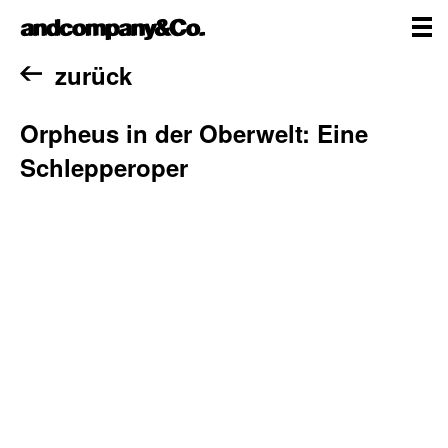
Zum
andcompany&Co
Inhalt
springen
me
Home
zurück
Orpheus in der Oberwelt: Eine
Schlepperoper