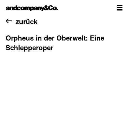
Zum
andcompany&Co
Inhalt
springen
me
Home
zurück
Orpheus in der Oberwelt: Eine
Schlepperoper