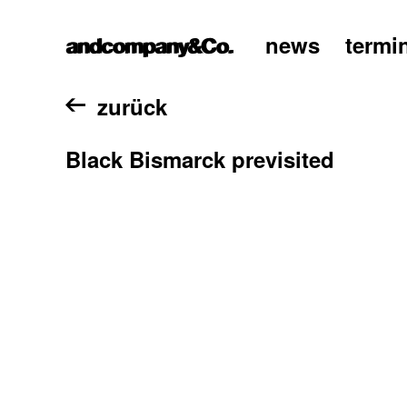
news
termi
home
zurück
Black Bismarck previsited