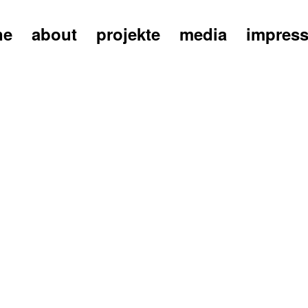
ne
about
projekte
media
impres