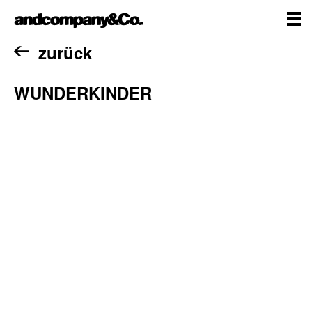
Zum
andcompany&Co
Inhalt
springen
me
Home
zurück
WUNDERKINDER