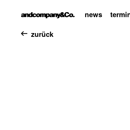
news
termi
home
zurück