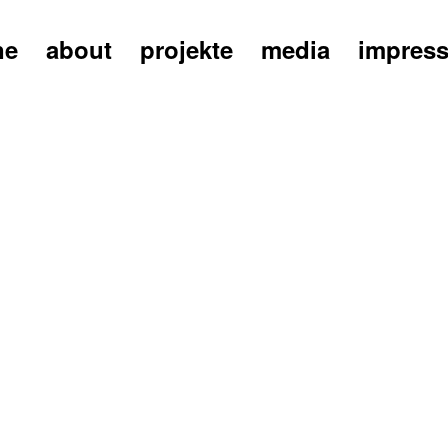
ne
about
projekte
media
impres