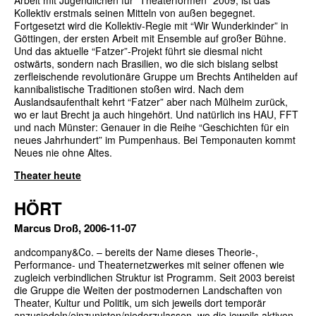
Arbeit mit Jugendlichen für “Theaterformen” 2009, ist das
Kollektiv erstmals seinen Mitteln von außen begegnet.
Fortgesetzt wird die Kollektiv-Regie mit “Wir Wunderkinder” in
Göttingen, der ersten Arbeit mit Ensemble auf großer Bühne.
Und das aktuelle “Fatzer”-Projekt führt sie diesmal nicht
ostwärts, sondern nach Brasilien, wo die sich bislang selbst
zerfleischende revolutionäre Gruppe um Brechts Antihelden auf
kannibalistische Traditionen stoßen wird. Nach dem
Auslandsaufenthalt kehrt “Fatzer” aber nach Mülheim zurück,
wo er laut Brecht ja auch hingehört. Und natürlich ins HAU, FFT
und nach Münster: Genauer in die Reihe “Geschichten für ein
neues Jahrhundert” im Pumpenhaus. Bei Temponauten kommt
Neues nie ohne Altes.
Theater heute
HÖRT
Marcus Droß, 2006-11-07
andcompany&Co. – bereits der Name dieses Theorie-,
Performance- und Theaternetzwerkes mit seiner offenen wie
zugleich verbindlichen Struktur ist Programm. Seit 2003 bereist
die Gruppe die Weiten der postmodernen Landschaften von
Theater, Kultur und Politik, um sich jeweils dort temporär
anzusiedeln/einzunisten/niederzulassen, wo die jeweils aktiven