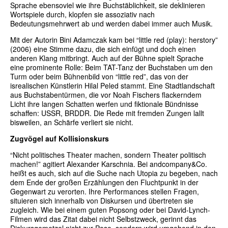
Sprache ebensoviel wie ihre Buchstäblichkeit, sie deklinieren
Wortspiele durch, klopfen sie assoziativ nach
Bedeutungsmehrwert ab und werden dabei immer auch Musik.
Mit der Autorin Bini Adamczak kam bei “little red (play): herstory”
(2006) eine Stimme dazu, die sich einfügt und doch einen
anderen Klang mitbringt. Auch auf der Bühne spielt Sprache
eine prominente Rolle: Beim TAT-Tanz der Buchstaben um den
Turm oder beim Bühnenbild von “little red”, das von der
isrealischen Künstlerin Hilal Peled stammt. Eine Stadtlandschaft
aus Buchstabentürmen, die vor Noah Fischers flackerndem
Licht ihre langen Schatten werfen und fiktionale Bündnisse
schaffen: USSR, BRDDR. Die Rede mit fremden Zungen lallt
bisweilen, an Schärfe verliert sie nicht.
Zugvögel auf Kollisionskurs
“Nicht politisches Theater machen, sondern Theater politisch
machen!” agitiert Alexander Karschnia. Bei andcompany&Co.
heißt es auch, sich auf die Suche nach Utopia zu begeben, nach
dem Ende der großen Erzählungen den Fluchtpunkt in der
Gegenwart zu verorten. Ihre Performances stellen Fragen,
situieren sich innerhalb von Diskursen und übertreten sie
zugleich. Wie bei einem guten Popsong oder bei David-Lynch-
Filmen wird das Zitat dabei nicht Selbstzweck, gerinnt das