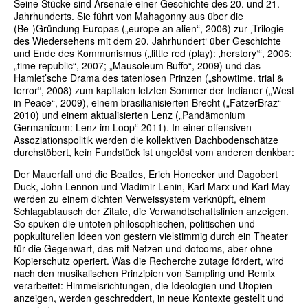
Seine Stücke sind Arsenale einer Geschichte des 20. und 21.
Jahrhunderts. Sie führt von Mahagonny aus über die
(Be-)Gründung Europas („europe an alien“, 2006) zur ‚Trilogie
des Wiedersehens mit dem 20. Jahrhundert‘ über Geschichte
und Ende des Kommunismus („little red (play): ‚herstory‘“, 2006;
„time republic“, 2007; „Mausoleum Buffo“, 2009) und das
Hamlet’sche Drama des tatenlosen Prinzen („showtime. trial &
terror“, 2008) zum kapitalen letzten Sommer der Indianer („West
in Peace“, 2009), einem brasilianisierten Brecht („FatzerBraz“
2010) und einem aktualisierten Lenz („Pandämonium
Germanicum: Lenz im Loop“ 2011). In einer offensiven
Assoziationspolitik werden die kollektiven Dachbodenschätze
durchstöbert, kein Fundstück ist ungelöst vom anderen denkbar:
Der Mauerfall und die Beatles, Erich Honecker und Dagobert
Duck, John Lennon und Vladimir Lenin, Karl Marx und Karl May
werden zu einem dichten Verweissystem verknüpft, einem
Schlagabtausch der Zitate, die Verwandtschaftslinien anzeigen.
So spuken die untoten philosophischen, politischen und
popkulturellen Ideen von gestern vielstimmig durch ein Theater
für die Gegenwart, das mit Netzen und dotcoms, aber ohne
Kopierschutz operiert. Was die Recherche zutage fördert, wird
nach den musikalischen Prinzipien von Sampling und Remix
verarbeitet: Himmelsrichtungen, die Ideologien und Utopien
anzeigen, werden geschreddert, in neue Kontexte gestellt und