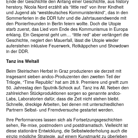
Ende der Geschichte den Anfang einer Geschichte, aus history
herstory. Nicola Nord erzählt als “little red” von ihrer Kindheit
und Jugend als “westdeutsches Kommunistenkind”, das in den
Sommerferien in die DDR fuhr und die Jahrtausendwende mit
den Pionierfreunden in Berlin feiern wollte. Doch die Utopie
starb zuerst, das Lied vom Ende des Kommunismus in Europa
erklang. Ein Gespenst geht um… “little red” aber verlängert die
Geschichte, negiert den Mauerfall, lässt die Utopie wieder
auferstehen inklusive Feuerwerk, Rotkäppchen und Showdown
in der DDR.
Tanz ins Weltall
Beim Steirischen Herbst in Graz produzieren sie derzeit mit
insgesamt sieben andco-Produzenten den zweiten Teil der
Trilogie, “Time Republic” hat am 28.9. Premiere und greift zum
50. Jahrestag den Sputnik-Schock auf. Tanz ins All. Neben den
zahlreichen Stückproduktionen sorgen so genannte andco-
Labs, Laboratorien dafür, dass die Zeit nicht stehen bleibt.
Schnelle, dreckige Arbeiten, bei denen mit unterschiedlichen
Partnern Selbst- und Fremdversuche gestartet werden.
Ihre Performances lassen sich als Fortsetzungsgeschichten
sehen, Re-mixe, postmodern und postdramatisch. Vielleicht ist
diese stationäre Entwicklung, die Selbstwiederholung auch die
einzig mögliche Strategie, auf einem Kunstmarkt zu überleben