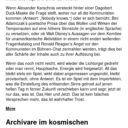
Wenn Alexander Karschnia versteckt hinter einer Dagobert
Duck-Maske die Frage stellt, woher nur all die Kommunisten
kommen (Antwort: „Nobody knows.“) oder er sich bemüht, Bini
Adamczak’s poetische Prosa über das Wollen und Wirken der
Temponauten auf eine höhere Sinnstufe (in englischer Sprache)
zu versetzen, oder ob Walt Disney’s Aussagen vor dem Komitee
für unamerikanische Aktivitäten in einem nicht enden wollenden
Fragenkatalog und Ronald Reagan’s Angst vor den
Kommunisten im Bühnen-Chat zermahlen werden, trägt dies bei
aller Schärfe der Inhalte auch zu ihrer Auflösung bei.
Wenn das noch nicht reicht, wird wieder die Lichtorgel gedreht
oder man rennt, Hauptsache, Energie wird freigesetzt. All das
bleibt stets ein Spiel, wirkt dabei angemessen ungeprobt, bleibt
provisorisch, ohne Antwort. Es ist ein Spiel mit dem Imperfekten,
was die Einstellung des erlösenden Sinns getrost auf jenen
hellen Tag in ferner Zukunft verschieben kann und sagt: jetzt ist
nur das, was ist. Das Hier und Jetzt. Das ist kein falsches
Versprechen mehr, das ist wahrhafter Trost.
More
Archivare im kosmischen