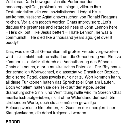
Zeitblase. Darin bewegen sich die Performer der
andcompany&Co., proklamieren, singen, zitieren ihre
Textmaterialien, die vom sozialistischen Liedgut bis zu
antikommunistische Agitationsversuchen von Ronald Reagans
reichen. Vor allem jedoch werden Chats improvisiert: „Let’s
discuss the greatness and retarded ness of John Lennon here!
– He’s ok, but I like Jesus better! – I hate Lennon, he was a
communist! – He died like a thousand years ago, get over it
buddy!“
Das, was der Chat-Generation mit großer Freude vorgeworfen
wird – sich nicht mehr ernsthaft um die Generierung von Sinn zu
kümmern – entwickelt durch die Verlautbarung des Bühnen-
Chats ein neues, enorm musikalisches Potenzial. Der Rhythmus
der schnellen Wortwechsel, die assoziative Drastik der Bezüge,
die eiserne Regel, dass jeweils nur einer zu Wort kommen kann,
all diese Funktionen halten das Sprechspiel Chat am Laufen.
Doch vor allem halten sie den Text auf der Kippe. Jeder
dramaturgische Sinn- und Vermittlungswille wird im Sprech-Chat
musikalisch aufgerieben, nicht ohne Widerstand der nach Sinn
strebenden Worte, doch sie alle müssen gewaltige
Reibungsverluste hinnehmen, zu Gunsten der energiereicher
Klangkaskaden, die dabei freigesetzt werden.
BRDDR