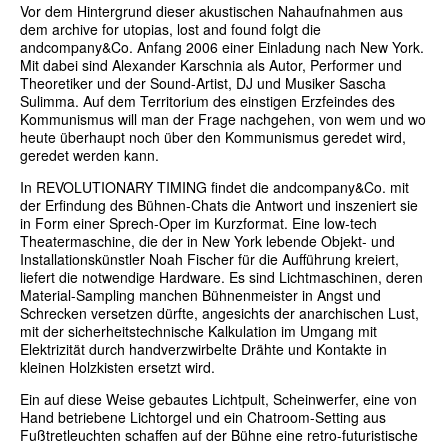
Vor dem Hintergrund dieser akustischen Nahaufnahmen aus
dem archive for utopias, lost and found folgt die
andcompany&Co. Anfang 2006 einer Einladung nach New York.
Mit dabei sind Alexander Karschnia als Autor, Performer und
Theoretiker und der Sound-Artist, DJ und Musiker Sascha
Sulimma. Auf dem Territorium des einstigen Erzfeindes des
Kommunismus will man der Frage nachgehen, von wem und wo
heute überhaupt noch über den Kommunismus geredet wird,
geredet werden kann.
In REVOLUTIONARY TIMING findet die andcompany&Co. mit
der Erfindung des Bühnen-Chats die Antwort und inszeniert sie
in Form einer Sprech-Oper im Kurzformat. Eine low-tech
Theatermaschine, die der in New York lebende Objekt- und
Installationskünstler Noah Fischer für die Aufführung kreiert,
liefert die notwendige Hardware. Es sind Lichtmaschinen, deren
Material-Sampling manchen Bühnenmeister in Angst und
Schrecken versetzen dürfte, angesichts der anarchischen Lust,
mit der sicherheitstechnische Kalkulation im Umgang mit
Elektrizität durch handverzwirbelte Drähte und Kontakte in
kleinen Holzkisten ersetzt wird.
Ein auf diese Weise gebautes Lichtpult, Scheinwerfer, eine von
Hand betriebene Lichtorgel und ein Chatroom-Setting aus
Fußtretleuchten schaffen auf der Bühne eine retro-futuristische