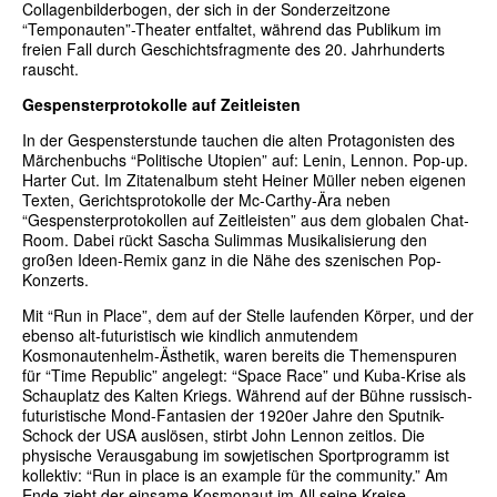
Collagenbilderbogen, der sich in der Sonderzeitzone
“Temponauten”-Theater entfaltet, während das Publikum im
freien Fall durch Geschichtsfragmente des 20. Jahrhunderts
rauscht.
Gespensterprotokolle auf Zeitleisten
In der Gespensterstunde tauchen die alten Protagonisten des
Märchenbuchs “Politische Utopien” auf: Lenin, Lennon. Pop-up.
Harter Cut. Im Zitatenalbum steht Heiner Müller neben eigenen
Texten, Gerichtsprotokolle der Mc-Carthy-Ära neben
“Gespensterprotokollen auf Zeitleisten” aus dem globalen Chat-
Room. Dabei rückt Sascha Sulimmas Musikalisierung den
großen Ideen-Remix ganz in die Nähe des szenischen Pop-
Konzerts.
Mit “Run in Place”, dem auf der Stelle laufenden Körper, und der
ebenso alt-futuristisch wie kindlich anmutendem
Kosmonautenhelm-Ästhetik, waren bereits die Themenspuren
für “Time Republic” angelegt: “Space Race” und Kuba-Krise als
Schauplatz des Kalten Kriegs. Während auf der Bühne russisch-
futuristische Mond-Fantasien der 1920er Jahre den Sputnik-
Schock der USA auslösen, stirbt John Lennon zeitlos. Die
physische Verausgabung im sowjetischen Sportprogramm ist
kollektiv: “Run in place is an example für the community.” Am
Ende zieht der einsame Kosmonaut im All seine Kreise,