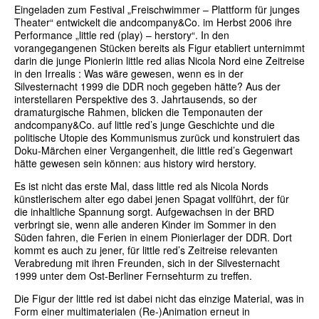
Eingeladen zum Festival „Freischwimmer – Plattform für junges
Theater“ entwickelt die andcompany&Co. im Herbst 2006 ihre
Performance „little red (play) – herstory“. In den
vorangegangenen Stücken bereits als Figur etabliert unternimmt
darin die junge Pionierin little red alias Nicola Nord eine Zeitreise
in den Irrealis : Was wäre gewesen, wenn es in der
Silvesternacht 1999 die DDR noch gegeben hätte? Aus der
interstellaren Perspektive des 3. Jahrtausends, so der
dramaturgische Rahmen, blicken die Temponauten der
andcompany&Co. auf little red’s junge Geschichte und die
politische Utopie des Kommunismus zurück und konstruiert das
Doku-Märchen einer Vergangenheit, die little red’s Gegenwart
hätte gewesen sein können: aus history wird herstory.
Es ist nicht das erste Mal, dass little red als Nicola Nords
künstlerischem alter ego dabei jenen Spagat vollführt, der für
die inhaltliche Spannung sorgt. Aufgewachsen in der BRD
verbringt sie, wenn alle anderen Kinder im Sommer in den
Süden fahren, die Ferien in einem Pionierlager der DDR. Dort
kommt es auch zu jener, für little red’s Zeitreise relevanten
Verabredung mit ihren Freunden, sich in der Silvesternacht
1999 unter dem Ost-Berliner Fernsehturm zu treffen.
Die Figur der little red ist dabei nicht das einzige Material, was in
Form einer multimaterialen (Re-)Animation erneut in