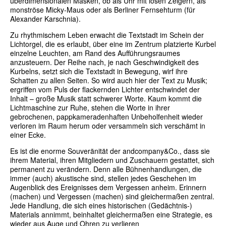
überdimensionalen Masken, ob als Uhr mit losen Zeigern, als
monströse Micky-Maus oder als Berliner Fernsehturm (für
Alexander Karschnia).
Zu rhythmischem Leben erwacht die Textstadt im Schein der
Lichtorgel, die es erlaubt, über eine im Zentrum platzierte Kurbel
einzelne Leuchten, am Rand des Aufführungsraumes
anzusteuern. Der Reihe nach, je nach Geschwindigkeit des
Kurbelns, setzt sich die Textstadt in Bewegung, wirf ihre
Schatten zu allen Seiten. So wird auch hier der Text zu Musik;
ergriffen vom Puls der flackernden Lichter entschwindet der
Inhalt – große Musik statt schwerer Worte. Kaum kommt die
Lichtmaschine zur Ruhe, stehen die Worte in ihrer
gebrochenen, pappkameradenhaften Unbeholfenheit wieder
verloren im Raum herum oder versammeln sich verschämt in
einer Ecke.
Es ist die enorme Souveränität der andcompany&Co., dass sie
ihrem Material, ihren Mitgliedern und Zuschauern gestattet, sich
permanent zu verändern. Denn alle Bühnenhandlungen, die
immer (auch) akustische sind, stellen jedes Geschehen im
Augenblick des Ereignisses dem Vergessen anheim. Erinnern
(machen) und Vergessen (machen) sind gleichermaßen zentral.
Jede Handlung, die sich eines historischen (Gedächtnis-)
Materials annimmt, beinhaltet gleichermaßen eine Strategie, es
wieder aus Auge und Ohren zu verlieren