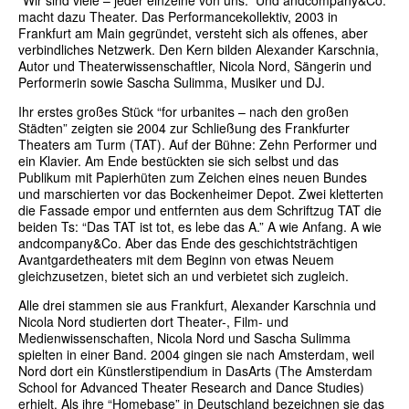
“Wir sind viele – jeder einzelne von uns.” Und andcompany&Co.
macht dazu Theater. Das Performancekollektiv, 2003 in
Frankfurt am Main gegründet, versteht sich als offenes, aber
verbindliches Netzwerk. Den Kern bilden Alexander Karschnia,
Autor und Theaterwissenschaftler, Nicola Nord, Sängerin und
Performerin sowie Sascha Sulimma, Musiker und DJ.
Ihr erstes großes Stück “for urbanites – nach den großen
Städten” zeigten sie 2004 zur Schließung des Frankfurter
Theaters am Turm (TAT). Auf der Bühne: Zehn Performer und
ein Klavier. Am Ende bestückten sie sich selbst und das
Publikum mit Papierhüten zum Zeichen eines neuen Bundes
und marschierten vor das Bockenheimer Depot. Zwei kletterten
die Fassade empor und entfernten aus dem Schriftzug TAT die
beiden Ts: “Das TAT ist tot, es lebe das A.” A wie Anfang. A wie
andcompany&Co. Aber das Ende des geschichtsträchtigen
Avantgardetheaters mit dem Beginn von etwas Neuem
gleichzusetzen, bietet sich an und verbietet sich zugleich.
Alle drei stammen sie aus Frankfurt, Alexander Karschnia und
Nicola Nord studierten dort Theater-, Film- und
Medienwissenschaften, Nicola Nord und Sascha Sulimma
spielten in einer Band. 2004 gingen sie nach Amsterdam, weil
Nord dort ein Künstlerstipendium in DasArts (The Amsterdam
School for Advanced Theater Research and Dance Studies)
erhielt. Als ihre “Homebase” in Deutschland bezeichnen sie das