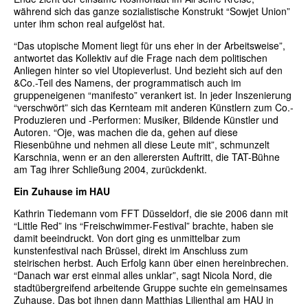
während sich das ganze sozialistische Konstrukt “Sowjet Union”
unter ihm schon real aufgelöst hat.
“Das utopische Moment liegt für uns eher in der Arbeitsweise”,
antwortet das Kollektiv auf die Frage nach dem politischen
Anliegen hinter so viel Utopieverlust. Und bezieht sich auf den
&Co.-Teil des Namens, der programmatisch auch im
gruppeneigenen “manifesto” verankert ist. In jeder Inszenierung
“verschwört” sich das Kernteam mit anderen Künstlern zum Co.-
Produzieren und -Performen: Musiker, Bildende Künstler und
Autoren. “Oje, was machen die da, gehen auf diese
Riesenbühne und nehmen all diese Leute mit”, schmunzelt
Karschnia, wenn er an den allerersten Auftritt, die TAT-Bühne
am Tag ihrer Schließung 2004, zurückdenkt.
Ein Zuhause im HAU
Kathrin Tiedemann vom FFT Düsseldorf, die sie 2006 dann mit
“Little Red” ins “Freischwimmer-Festival” brachte, haben sie
damit beeindruckt. Von dort ging es unmittelbar zum
kunstenfestival nach Brüssel, direkt im Anschluss zum
steirischen herbst. Auch Erfolg kann über einen hereinbrechen.
“Danach war erst einmal alles unklar”, sagt Nicola Nord, die
stadtübergreifend arbeitende Gruppe suchte ein gemeinsames
Zuhause. Das bot ihnen dann Matthias Lilienthal am HAU in