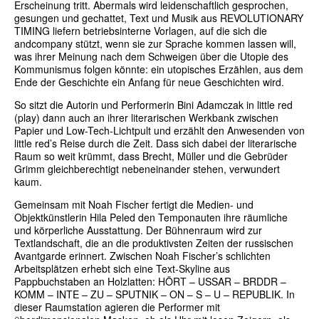
Erscheinung tritt. Abermals wird leidenschaftlich gesprochen,
gesungen und gechattet, Text und Musik aus REVOLUTIONARY
TIMING liefern betriebsinterne Vorlagen, auf die sich die
andcompany stützt, wenn sie zur Sprache kommen lassen will,
was ihrer Meinung nach dem Schweigen über die Utopie des
Kommunismus folgen könnte: ein utopisches Erzählen, aus dem
Ende der Geschichte ein Anfang für neue Geschichten wird.
So sitzt die Autorin und Performerin Bini Adamczak in little red
(play) dann auch an ihrer literarischen Werkbank zwischen
Papier und Low-Tech-Lichtpult und erzählt den Anwesenden von
little red’s Reise durch die Zeit. Dass sich dabei der literarische
Raum so weit krümmt, dass Brecht, Müller und die Gebrüder
Grimm gleichberechtigt nebeneinander stehen, verwundert
kaum.
Gemeinsam mit Noah Fischer fertigt die Medien- und
Objektkünstlerin Hila Peled den Temponauten ihre räumliche
und körperliche Ausstattung. Der Bühnenraum wird zur
Textlandschaft, die an die produktivsten Zeiten der russischen
Avantgarde erinnert. Zwischen Noah Fischer’s schlichten
Arbeitsplätzen erhebt sich eine Text-Skyline aus
Pappbuchstaben an Holzlatten: HÖRT – USSAR – BRDDR –
KOMM – INTE – ZU – SPUTNIK – ON – S – U – REPUBLIK. In
dieser Raumstation agieren die Performer mit