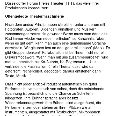
Düsseldorfer Forum Freies Theater (FFT), das viele ihrer
Produktionen koproduziert.
Offengelegte Theatermaschinerie
Nach dem andco-Prinzip haben sie bisher unter anderem mit
Fotografen, Autoren, Bildenden Künstlern und Musikern
zusammengearbeitet. “In gewisser Weise muss man dann das
Rad immer wieder von neuem erfinden”, so Karschnia, “aber
wenn es gut geht, kann man auch eine gemeinsame Sprache
entwickeln. Wir glauben fest an den ‘general intellect’ (Marx). Es
gibt Gruppendenken!” Kollaboration ist bei ihnen nicht nur ein
Diskursmodewort. “Wenn man mit uns zusammenarbeitet, wird
man automatisch zur Ko-Autorin, Ko-Regisseurin… Uns
verbindet die Faszination für ein Thema, dazu wird dann
geforscht, recherchiert, gegoogelt, daraus entstehen dann
Texte, Musik…”
Dass nicht jeder andco-Produzent automatisch ein guter
Performer ist, versteht sich von selbst, doch die entstehende
Spannung ist beachtlich und die Chance zu Scheitern
inbegriffen. Ihre Bühnensprache aber besitzt
Wiedererkennungswert: Ihre Bühnen sind ausgeräumt, die
Performer sitzen oder stehen an ihren Plätzen wie an
Instrumenten, ausgestattet mit Textbüchern, Mikrophonen,