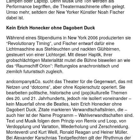
Lampen oder Laptop. Denn Musik und Ton werden als
Performance begriffen, die Theatermaschinerie offen gelegt.
Umso mehr, seitdem der New Yorker Künstler Noah Fischer
dabei ist.
Kein Erich Honecker ohne Dagobert Duck
Während eines Stipendiums in New York 2006 produzierten sie
“Revolutionary Timing”, und Fischer entwarf dafür eine
Lichtmaschine aus Stehleuchten und nackten Glühbirnen,
gesteuert von einer Lichtorgel. Mit dieser Haptik, ihrer
grobschlächtigen Materialität mutet die Bühne bisweilen an wie
das “Raumschiff Orion”: Rettungslos anachronistisch und
ziemlich futuristisch zugleich.
andcompany&Co. sucht das Theater für die Gegenwart, das mit
Netzen und “dotcoms”, aber ohne Kopierschutz operiert. Sie
bearbeiten politische, historische und (pop)kulturelle Themen
des 20. und 21. Jahrhunderts, jedoch nie isoliert voneinander –
kein Mauerfall ohne die Beatles, kein Erich Honecker ohne
Dagobert Duck. Zitate markieren Verwandtschaftslinien, die –
auch hier ist der Name Programm – Wahlverwandtschaften sind.
Text und Musik folgen dem Prinzip von Remix und Loop, von
Verdopplung und Variation, Wiederholung und Zerschneidung.
Monteverdi und Kurt Weill, Ronald Reagan und Heiner Müller.
Bei Alexander Karschnias Textgeflechten gilt der Rhythmus der