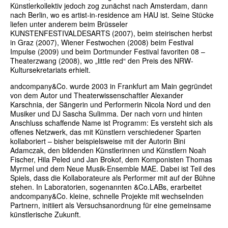
Künstlerkollektiv jedoch zog zunächst nach Amsterdam, dann
nach Berlin, wo es artist-in-residence am HAU ist. Seine Stücke
liefen unter anderem beim Brüsseler
KUNSTENFESTIVALDESARTS (2007), beim steirischen herbst
in Graz (2007), Wiener Festwochen (2008) beim Festival
Impulse (2009) und beim Dortmunder Festival favoriten 08 –
Theaterzwang (2008), wo „little red“ den Preis des NRW-
Kultursekretariats erhielt.
andcompany&Co. wurde 2003 in Frankfurt am Main gegründet
von dem Autor und Theaterwissenschaftler Alexander
Karschnia, der Sängerin und Performerin Nicola Nord und den
Musiker und DJ Sascha Sulimma. Der nach vorn und hinten
Anschluss schaffende Name ist Programm: Es versteht sich als
offenes Netzwerk, das mit Künstlern verschiedener Sparten
kollaboriert – bisher beispielsweise mit der Autorin Bini
Adamczak, den bildenden Künstlerinnen und Künstlern Noah
Fischer, Hila Peled und Jan Brokof, dem Komponisten Thomas
Myrmel und dem Neue Musik-Ensemble MAE. Dabei ist Teil des
Spiels, dass die Kollaborateure als Performer mit auf der Bühne
stehen. In Laboratorien, sogenannten &Co.LABs, erarbeitet
andcompany&Co. kleine, schnelle Projekte mit wechselnden
Partnern, initiiert als Versuchsanordnung für eine gemeinsame
künstlerische Zukunft.