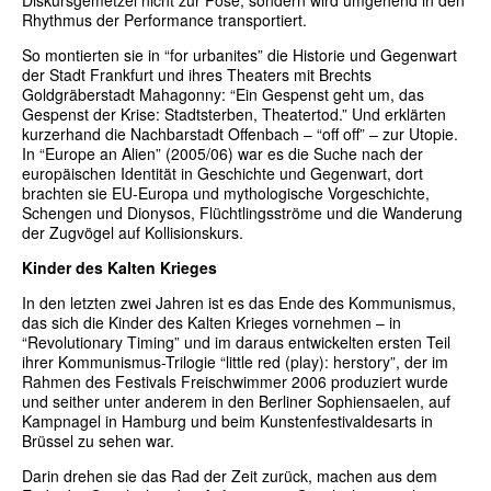
Diskursgemetzel nicht zur Pose, sondern wird umgehend in den
Rhythmus der Performance transportiert.
So montierten sie in “for urbanites” die Historie und Gegenwart
der Stadt Frankfurt und ihres Theaters mit Brechts
Goldgräberstadt Mahagonny: “Ein Gespenst geht um, das
Gespenst der Krise: Stadtsterben, Theatertod.” Und erklärten
kurzerhand die Nachbarstadt Offenbach – “off off” – zur Utopie.
In “Europe an Alien” (2005/06) war es die Suche nach der
europäischen Identität in Geschichte und Gegenwart, dort
brachten sie EU-Europa und mythologische Vorgeschichte,
Schengen und Dionysos, Flüchtlingsströme und die Wanderung
der Zugvögel auf Kollisionskurs.
Kinder des Kalten Krieges
In den letzten zwei Jahren ist es das Ende des Kommunismus,
das sich die Kinder des Kalten Krieges vornehmen – in
“Revolutionary Timing” und im daraus entwickelten ersten Teil
ihrer Kommunismus-Trilogie “little red (play): herstory”, der im
Rahmen des Festivals Freischwimmer 2006 produziert wurde
und seither unter anderem in den Berliner Sophiensaelen, auf
Kampnagel in Hamburg und beim Kunstenfestivaldesarts in
Brüssel zu sehen war.
Darin drehen sie das Rad der Zeit zurück, machen aus dem