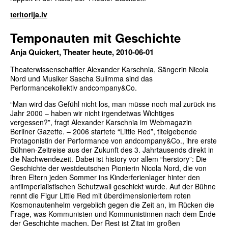
teritorija.lv
Temponauten mit Geschichte
Anja Quickert, Theater heute, 2010-06-01
Theaterwissenschaftler Alexander Karschnia, Sängerin Nicola
Nord und Musiker Sascha Sulimma sind das
Performancekollektiv andcompany&Co.
“Man wird das Gefühl nicht los, man müsse noch mal zurück ins
Jahr 2000 – haben wir nicht irgendetwas Wichtiges
vergessen?”, fragt Alexander Karschnia im Webmagazin
Berliner Gazette. – 2006 startete “Little Red”, titelgebende
Protagonistin der Performance von andcompany&Co., ihre erste
Bühnen-Zeitreise aus der Zukunft des 3. Jahrtausends direkt in
die Nachwendezeit. Dabei ist history vor allem “herstory”: Die
Geschichte der westdeutschen Pionierin Nicola Nord, die von
ihren Eltern jeden Sommer ins Kinderferienlager hinter den
antiimperialistischen Schutzwall geschickt wurde. Auf der Bühne
rennt die Figur Little Red mit überdimensioniertem roten
Kosmonautenhelm vergeblich gegen die Zeit an, im Rücken die
Frage, was Kommunisten und Kommunistinnen nach dem Ende
der Geschichte machen. Der Rest ist Zitat im großen