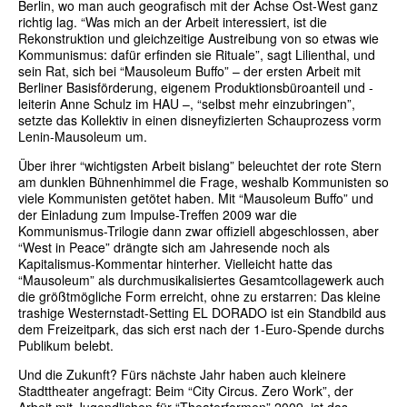
Berlin, wo man auch geografisch mit der Achse Ost-West ganz
richtig lag. “Was mich an der Arbeit interessiert, ist die
Rekonstruktion und gleichzeitige Austreibung von so etwas wie
Kommunismus: dafür erfinden sie Rituale”, sagt Lilienthal, und
sein Rat, sich bei “Mausoleum Buffo” – der ersten Arbeit mit
Berliner Basisförderung, eigenem Produktionsbüroanteil und -
leiterin Anne Schulz im HAU –, “selbst mehr einzubringen”,
setzte das Kollektiv in einen disneyfizierten Schauprozess vorm
Lenin-Mausoleum um.
Über ihrer “wichtigsten Arbeit bislang” beleuchtet der rote Stern
am dunklen Bühnenhimmel die Frage, weshalb Kommunisten so
viele Kommunisten getötet haben. Mit “Mausoleum Buffo” und
der Einladung zum Impulse-Treffen 2009 war die
Kommunismus-Trilogie dann zwar offiziell abgeschlossen, aber
“West in Peace” drängte sich am Jahresende noch als
Kapitalismus-Kommentar hinterher. Vielleicht hatte das
“Mausoleum” als durchmusikalisiertes Gesamtcollagewerk auch
die größtmögliche Form erreicht, ohne zu erstarren: Das kleine
trashige Westernstadt-Setting EL DORADO ist ein Standbild aus
dem Freizeitpark, das sich erst nach der 1-Euro-Spende durchs
Publikum belebt.
Und die Zukunft? Fürs nächste Jahr haben auch kleinere
Stadttheater angefragt: Beim “City Circus. Zero Work”, der