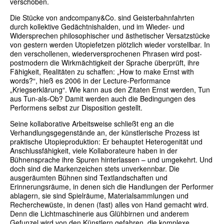
verschoben.
Die Stücke von andcompany&Co. sind Geisterbahnfahrten
durch kollektive Gedächtnishalden, und im Wieder- und
Widersprechen philosophischer und ästhetischer Versatzstücke
von gestern werden Utopiefetzen plötzlich wieder vorstellbar. In
den verschollenen, wiederversprochenen Phrasen wird post-
postmodern die Wirkmächtigkeit der Sprache überprüft, ihre
Fähigkeit, Realitäten zu schaffen: „How to make Ernst with
words?“, hieß es 2006 in der Lecture-Performance
„Kriegserklärung“. Wie kann aus den Zitaten Ernst werden, Tun
aus Tun-als-Ob? Damit werden auch die Bedingungen des
Performens selbst zur Disposition gestellt.
Seine kollaborative Arbeitsweise schließt eng an die
Verhandlungsgegenstände an, der künstlerische Prozess ist
praktische Utopieproduktion: Er behauptet Heterogenität und
Anschlussfähigkeit, viele Kollaborateure haben in der
Bühnensprache ihre Spuren hinterlassen – und umgekehrt. Und
doch sind die Markenzeichen stets unverkennbar. Die
ausgeräumten Bühnen sind Textlandschaften und
Erinnerungsräume, in denen sich die Handlungen der Performer
ablagern, sie sind Spielräume, Materialsammlungen und
Recherchewüste, in denen (fast) alles von Hand gemacht wird.
Denn die Lichtmaschinerie aus Glühbirnen und anderem
Gefunzel wird von den Künstlern gefahren, die komplexe