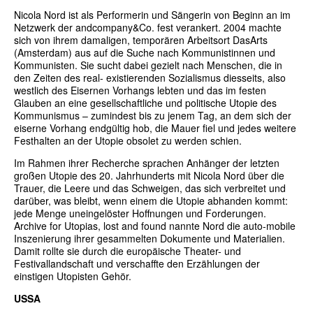
Nicola Nord ist als Performerin und Sängerin von Beginn an im
Netzwerk der andcompany&Co. fest verankert. 2004 machte
sich von ihrem damaligen, temporären Arbeitsort DasArts
(Amsterdam) aus auf die Suche nach Kommunistinnen und
Kommunisten. Sie sucht dabei gezielt nach Menschen, die in
den Zeiten des real- existierenden Sozialismus diesseits, also
westlich des Eisernen Vorhangs lebten und das im festen
Glauben an eine gesellschaftliche und politische Utopie des
Kommunismus – zumindest bis zu jenem Tag, an dem sich der
eiserne Vorhang endgültig hob, die Mauer fiel und jedes weitere
Festhalten an der Utopie obsolet zu werden schien.
Im Rahmen ihrer Recherche sprachen Anhänger der letzten
großen Utopie des 20. Jahrhunderts mit Nicola Nord über die
Trauer, die Leere und das Schweigen, das sich verbreitet und
darüber, was bleibt, wenn einem die Utopie abhanden kommt:
jede Menge uneingelöster Hoffnungen und Forderungen.
Archive for Utopias, lost and found nannte Nord die auto-mobile
Inszenierung ihrer gesammelten Dokumente und Materialien.
Damit rollte sie durch die europäische Theater- und
Festivallandschaft und verschaffte den Erzählungen der
einstigen Utopisten Gehör.
USSA