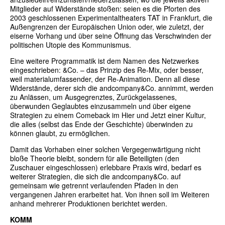
Mitglieder auf Widerstände stoßen: seien es die Pforten des
2003 geschlossenen Experimentaltheaters TAT in Frankfurt, die
Außengrenzen der Europäischen Union oder, wie zuletzt, der
eiserne Vorhang und über seine Öffnung das Verschwinden der
politischen Utopie des Kommunismus.
Eine weitere Programmatik ist dem Namen des Netzwerkes
eingeschrieben: &Co. – das Prinzip des Re-Mix, oder besser,
weil materialumfassender, der Re-Animation. Denn all diese
Widerstände, derer sich die andcompany&Co. annimmt, werden
zu Anlässen, um Ausgegrenztes, Zurückgelassenes,
überwunden Geglaubtes einzusammeln und über eigene
Strategien zu einem Comeback im Hier und Jetzt einer Kultur,
die alles (selbst das Ende der Geschichte) überwinden zu
können glaubt, zu ermöglichen.
Damit das Vorhaben einer solchen Vergegenwärtigung nicht
bloße Theorie bleibt, sondern für alle Beteiligten (den
Zuschauer eingeschlossen) erlebbare Praxis wird, bedarf es
weiterer Strategien, die sich die andcompany&Co. auf
gemeinsam wie getrennt verlaufenden Pfaden in den
vergangenen Jahren erarbeitet hat. Von ihnen soll im Weiteren
anhand mehrerer Produktionen berichtet werden.
KOMM