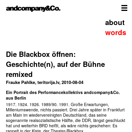
Skip
andcompany&Co
to
content
me
Home
about
words
Die Blackbox öffnen:
Geschichte(n), auf der Bühne
remixed
Frauke Pahlke, teritorija.lv, 2010-08-04
Ein Portrait des Performancekollektivs andcompany&Co.
aus Berlin
1917. 1924. 1926. 1989/90. 1991. Große Erwartungen,
Milleniumswende, nichts passiert. Drei Jahre später in Frankfurt
am Main im wiedervereinigten Deutschland, das seine
sogenannte realsozialistische Hälfte, die DDR, längst geschluckt
hat und weiterhin BRD heißt, als wäre nichts geschehen: Es
rappelt in der Kiste, der Theater-Blackbox.