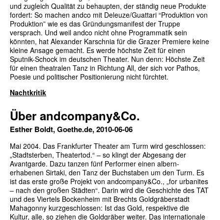
und zugleich Qualität zu behaupten, der ständig neue Produkte
fordert: So machen andco mit Deleuze/Guattari “Produktion von
Produktion” wie es das Gründungsmanifest der Truppe
versprach. Und weil andco nicht ohne Programmatik sein
könnten, hat Alexander Karschnia für die Grazer Premiere keine
kleine Ansage gemacht. Es werde höchste Zeit für einen
Sputnik-Schock im deutschen Theater. Nun denn: Höchste Zeit
für einen theatralen Tanz in Richtung All, der sich vor Pathos,
Poesie und politischer Positionierung nicht fürchtet.
Nachtkritik
Über andcompany&Co.
Esther Boldt, Goethe.de, 2010-06-06
Mai 2004. Das Frankfurter Theater am Turm wird geschlossen:
„Stadtsterben, Theatertod.“ – so klingt der Abgesang der
Avantgarde. Dazu tanzen fünf Performer einen albern-
erhabenen Sirtaki, den Tanz der Buchstaben um den Turm. Es
ist das erste große Projekt von andcompany&Co., „for urbanites
– nach den großen Städten“. Darin wird die Geschichte des TAT
und des Viertels Bockenheim mit Brechts Goldgräberstadt
Mahagonny kurzgeschlossen: Ist das Gold, respektive die
Kultur, alle, so ziehen die Goldgräber weiter. Das internationale