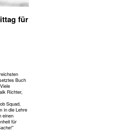
ttag für
reichsten
rsetztes Buch
Viele
lk Richter,
Gob Squad,
 in die Lehre
n einen
nheit für
Sache!”