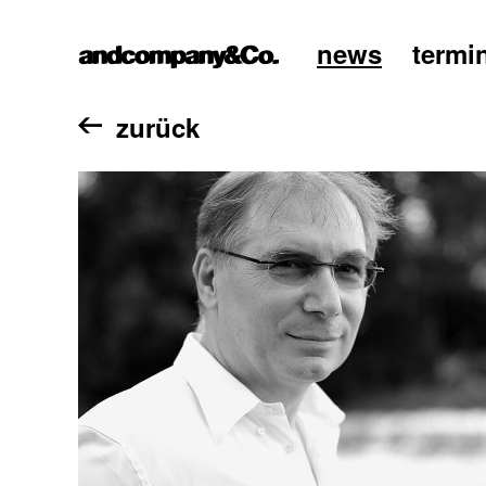
news
termi
home
zurück