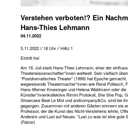
Verstehen verboten!? Ein Nachmi
Hans-Thies Lehmann
04.11.2022
5.11.2022 // 16 Uhr // HAU 1
Eintritt frei
Am 16. Juli starb Hans-Thies Lehmann, einer der einfluss
Theaterwissenschaftler*innen weltweit. Sein vielfach übe
“Postdramatisches Theater” (1999) hat Epoche gemacht. 
wegweisende Theatermacher*innen wie René Pollesch, Fa
Hans-Werner Kroesinger und Helena Waldmann oder die
Künstler*innenkollektive Rimini Protokoll, She She Pop, 
Showcase Beat Le Mot und andcompany&Co. sind bei ihm
gegangen. Zusammen mit anderen Gästen erinnern sie a
Professor, der die Kunst des Nicht-Verstehens lehrte, Offe
Andere/s und Lust auf Neues: “Lust zu was ist eine gute 
(Fatzer)