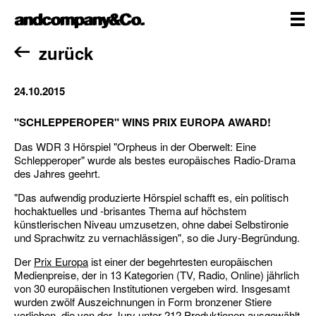
Zum
andcompany&Co
Inhalt
springen
me
Home
zurück
24.10.2015
"SCHLEPPEROPER" WINS PRIX EUROPA AWARD!
Das WDR 3 Hörspiel "Orpheus in der Oberwelt: Eine
Schlepperoper" wurde als bestes europäisches Radio-Drama
des Jahres geehrt.
"Das aufwendig produzierte Hörspiel schafft es, ein politisch
hochaktuelles und -brisantes Thema auf höchstem
künstlerischen Niveau umzusetzen, ohne dabei Selbstironie
und Sprachwitz zu vernachlässigen", so die Jury-Begründung.
Der
Prix Europa
ist einer der begehrtesten europäischen
Medienpreise, der in 13 Kategorien (TV, Radio, Online) jährlich
von 30 europäischen Institutionen vergeben wird. Insgesamt
wurden zwölf Auszeichnungen in Form bronzener Stiere
verliehen, die von der Jury unter 212 Produktionen ausgewählt