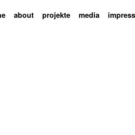
ne
about
projekte
media
impres