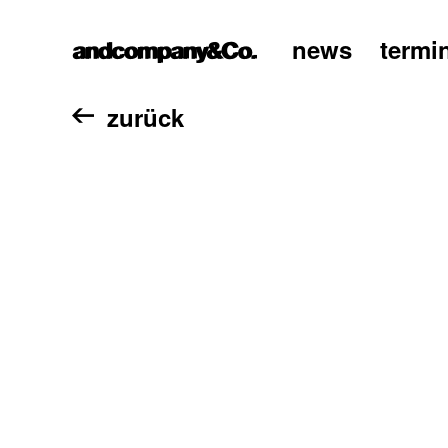
news
termi
home
zurück